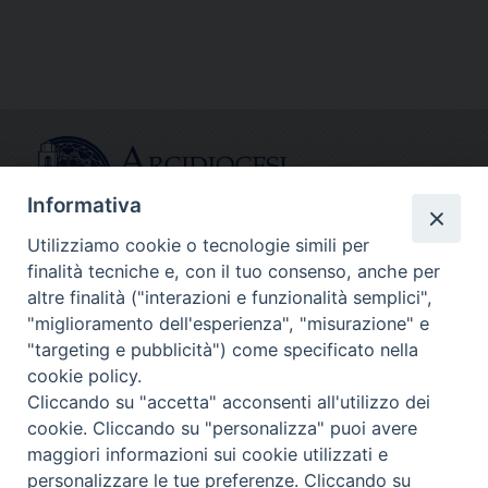
Link
Informativa
Utilizziamo cookie o tecnologie simili per
finalità tecniche e, con il tuo consenso, anche per
CONTATTI
altre finalità ("interazioni e funzionalità semplici",
info@fermodiocesi.it
"miglioramento dell'esperienza", "misurazione" e
pec:
economato.diocesifermo@legalmail.it
"targeting e pubblicità") come specificato nella
cookie policy.
Cliccando su "accetta" acconsenti all'utilizzo dei
SEGUICI SU
cookie. Cliccando su "personalizza" puoi avere
Facebook
Instagram
X
YouTube
Feed
maggiori informazioni sui cookie utilizzati e
personalizzare le tue preferenze. Cliccando su