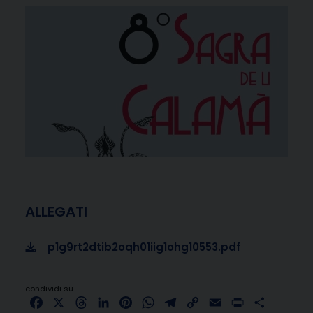
ALLEGATI
p1g9rt2dtib2oqh01iig1ohg10553.pdf
condividi su
Facebook
X
Threads
LinkedIn
Pinterest
WhatsApp
Telegram
Copy
Email
Print
Share