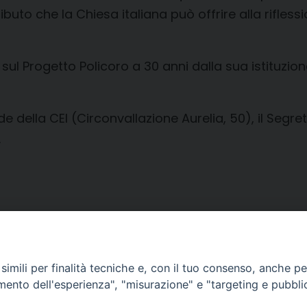
buto che la Chiesa italiana può offrire alla rifless
ul Progetto Policoro a 30 anni dalla sua istituzio
de della CEI (Circonvallazione Aurelia, 50), il Segr
.
imili per finalità tecniche e, con il tuo consenso, anche per 
amento dell'esperienza", "misurazione" e "targeting e pubbli