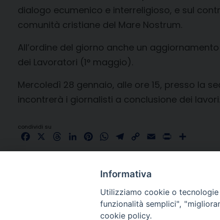
dialogo ecumenico e interreligioso, e sul contri
comunità cristiane del Mare Nostrum.
All’ordine del giorno anche un aggiornamento s
dei Lavoratori (1° maggio).
Mercoledì 28 gennaio, alle ore 15, presso la se
incontrerà i giornalisti a conclusione dei lavori
condividi su
Facebook
X
Threads
LinkedIn
Pinterest
WhatsApp
Telegram
Copy
Email
Print
Share
Link
Informativa
Utilizziamo cookie o tecnologie s
funzionalità semplici", "miglior
cookie policy.