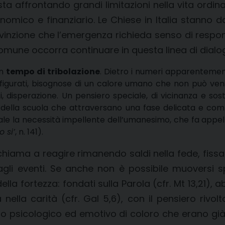
i, sta affrontando grandi limitazioni nella vita ord
omico e finanziario. Le Chiese in Italia stanno dan
onvinzione che l’emergenza richieda senso di respons
omune occorra continuare in questa linea di dialog
un
tempo di tribolazione
. Dietro i numeri apparentement
mi sfigurati, bisognose di un calore umano che non può v
i, disperazione. Un pensiero speciale, di vicinanza e sos
 della scuola che attraversano una fase delicata e com
ale la necessità impellente dell’umanesimo, che fa appel
 si’
, n. 141).
hiama a reagire rimanendo saldi nella fede, fissan
dagli eventi. Se anche non è possibile muoversi s
lla fortezza: fondati sulla Parola (cfr. Mt 13,21), 
nella carità (cfr. Gal 5,6), con il pensiero rivolto
crollo psicologico ed emotivo di coloro che erano g