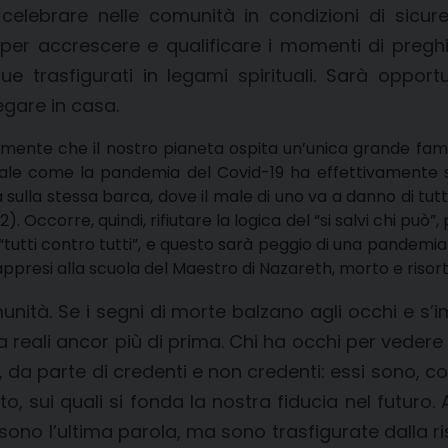
elebrare nelle comunità in condizioni di sicure
 per accrescere e qualificare i momenti di preghi
ue trasfigurati in legami spirituali. Sarà oppor
gare in casa.
tamente che il nostro pianeta ospita un’unica grande fa
bale come la pandemia del Covid-19 ha effettivamente 
lla stessa barca, dove il male di uno va a danno di tutti.
). Occorre, quindi, rifiutare la logica del “si salvi chi pu
tutti contro tutti”, e questo sarà peggio di una pandemia» 
 appresi alla scuola del Maestro di Nazareth, morto e risort
ità. Se i segni di morte balzano agli occhi e s’
 reali ancor più di prima. Chi ha occhi per vedere p
 da parte di credenti e non credenti: essi sono, comu
to, sui quali si fonda la nostra fiducia nel futuro.
 sono l’ultima parola, ma sono trasfigurate dalla r