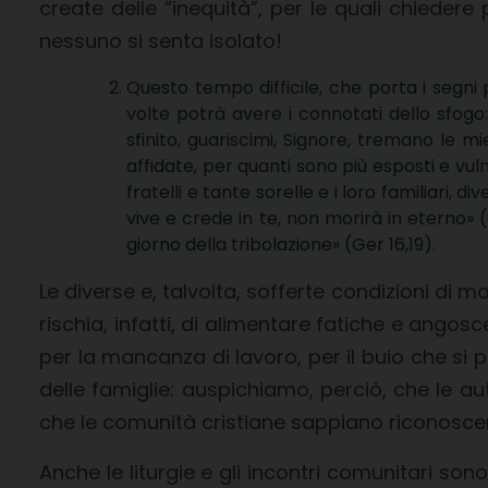
create delle “inequità”, per le quali chiede
nessuno si senta isolato!
Questo tempo difficile, che porta i segni
volte potrà avere i connotati dello sfogo:
sfinito, guariscimi, Signore, tremano le mie
affidate, per quanti sono più esposti e vulne
fratelli e tante sorelle e i loro familiari, 
vive e crede in te, non morirà in eterno» (
giorno della tribolazione» (Ger 16,19).
Le diverse e, talvolta, sofferte condizioni di
rischia, infatti, di alimentare fatiche e angosc
per la mancanza di lavoro, per il buio che si 
delle famiglie: auspichiamo, perciò, che le au
che le comunità cristiane sappiano riconosce
Anche le liturgie e gli incontri comunitari so