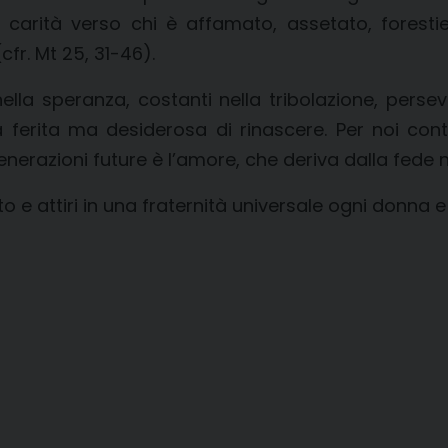
carità verso chi è affamato, assetato, forestie
cfr. Mt 25, 31-46).
i nella speranza, costanti nella tribolazione, perse
tà ferita ma desiderosa di rinascere. Per noi co
nerazioni future è l’amore, che deriva dalla fede n
 e attiri in una fraternità universale ogni donna 