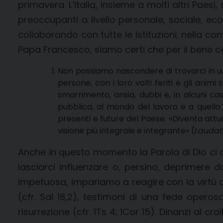
primavera. L’Italia, insieme a molti altri Paes
preoccupanti a livello personale, sociale, econ
collaborando con tutte le Istituzioni, nella c
Papa Francesco, siamo certi che per il bene c
Non possiamo nascondere di trovarci in 
persone, con i loro volti feriti e gli ani
smarrimento, ansia, dubbi e, in alcuni cas
pubblica, al mondo del lavoro e a quello
presenti e future del Paese. «Diventa attu
visione più integrale e integrante» (
Laudato
Anche in questo momento la Parola di Dio ci c
lasciarci influenzare o, persino, deprimere 
impetuosa, impariamo a reagire con la virtù de
(cfr. Sal 18,2), testimoni di una fede operosa 
risurrezione (cfr. 1Ts 4; 1Cor 15). Dinanzi al 