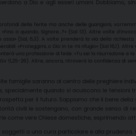
re perdono a Dio e agli esseri umani. Dobbiamo, s
 profondi delle ferite ma anche delle guarigioni, vorre
 «Fino a quando, Signore…?» (Sal 13). Altre volte d’invoca
 ossa» (Sal, 6,3). A volte prenderà la via della richiesta 
rabili: «Proteggimi, o Dio: in te mi rifugio» (Sal 16,1). Alt
diventerà una professione di fede: «Tu sei la risurrezione e 
Gv 11,25-26). Altre, ancora, ritroverà la confidenza di sem
 molte famiglie saranno al centro delle preghiere in
e, specialmente quando si acuiscono le tensioni tra i
prospetta per il futuro. Sappiamo che il bene della
torità civili le sostengano, con grande senso di re
rle come vere Chiese domestiche, esprimendo atten
no soggetti a una cura particolare e alla prudenza.