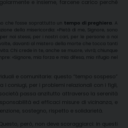
ingolarmente e insieme, farcene carico perché
mmo che fosse soprattutto un
tempo di
preghiera
. A
zione della misericordia: «Pietà di me, Signore, sono
per noi stessi, per i nostri cari, per le persone a noi
re volte, davanti al mistero della morte che tocca tanti
la vita. Chi crede in te, anche se muore, vivrà; chiunque
pre: «Signore, mia forza e mia difesa, mio rifugio nel
dividuali e comunitarie: questo “tempo sospeso”
 coniugi, per i problemi relazionali con i figli,
 società passa anzitutto attraverso la serenità
sponsabilità ed efficaci misure di vicinanza, e
zione, sostegno, rispetto e solidarietà.
 Questo, però, non deve scoraggiarci: in questi