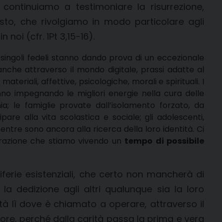
 continuiamo a testimoniare la risurrezione,
sto, che rivolgiamo in modo particolare agli
oi (cfr. 1Pt 3,15-16).
, i singoli fedeli stanno dando prova di un eccezionale
anche attraverso il mondo digitale, prassi adatte al
materiali, affettive, psicologiche, morali e spirituali. I
 stanno impegnando le migliori energie nella cura delle
a; le famiglie provate dall’isolamento forzato, da
pare alla vita scolastica e sociale; gli adolescenti,
entre sono ancora alla ricerca della loro identità. Ci
strazione che stiamo vivendo un
tempo di possibile
riferie esistenziali, che certo non mancherà di
la dedizione agli altri qualunque sia la loro
à lì dove è chiamato a operare, attraverso il
amore, perché dalla carità passa la prima e vera