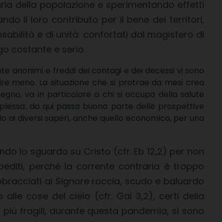
inaria della popolazione e sperimentando effetti
do il loro contributo per il bene dei territori,
abilità e di unità: confortati dal magistero di
o costante e serio.
e anonimi e freddi dei contagi e dei decessi vi sono
enire meno. La situazione che si protrae da mesi crea
tegno, va in particolare a chi si occupa della salute
plessa: da qui passa buona parte delle prospettive
lo ai diversi saperi, anche quello economico, per una
do lo sguardo su Cristo (cfr. Eb 12,2) per non
pediti, perché la corrente contraria è troppo
abbracciati al Signore roccia, scudo e baluardo
 alle cose del cielo (cfr. Gal 3,2), certi della
ià più fragili, durante questa pandemia, si sono