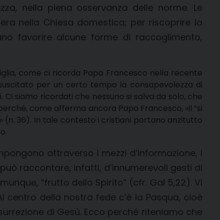
zza, nella piena osservanza delle norme. Le
era nella Chiesa domestica; per riscoprire la
tuno favorire alcune forme di raccoglimento,
miglia, come ci ricorda Papa Francesco nella recente
suscitato per un certo tempo la consapevolezza di
 Ci siamo ricordati che nessuno si salva da solo, che
ò”, perché, come afferma ancora Papa Francesco, «il “si
(n. 36). In tale contesto i cristiani portano anzitutto
o.
impongono attraverso i mezzi d’informazione, i
uò raccontare, infatti, d’innumerevoli gesti di
nque, “frutto dello Spirito” (cfr. Gal 5,22). Vi
 Al centro della nostra fede c’è la Pasqua, cioè
isurrezione di Gesù. Ecco perché riteniamo che