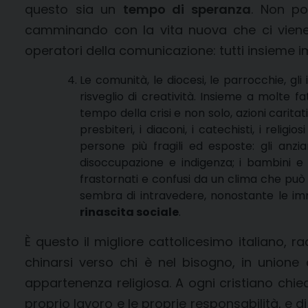
questo sia un
tempo di speranza
. Non po
camminando con la vita nuova che ci viene p
operatori della comunicazione: tutti insieme im
Le comunità, le diocesi, le parrocchie, gli
risveglio di creatività. Insieme a molte 
tempo della crisi e non solo, azioni caritati
presbiteri, i diaconi, i catechisti, i relig
persone più fragili ed esposte: gli anzi
disoccupazione e indigenza; i bambini e i 
frastornati e confusi da un clima che può r
sembra di intravedere, nonostante le im
rinascita sociale
.
È questo il migliore cattolicesimo italiano, r
chinarsi verso chi è nel bisogno, in unione 
appartenenza religiosa. A ogni cristiano chi
proprio lavoro e le proprie responsabilità, e d