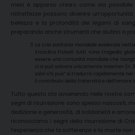
mesi è apparso chiaro come sia possibile c
ristrettezze possono divenire un’opportunità
bellezza e la profondità dei legami di sang
preparando anche strumenti che aiutino a pre
La crisi sanitaria mondiale evidenzia net
Enciclica
Fratelli tutti
: «Una tragedia glo
essere una comunità mondiale che naviga su
ci si può salvare unicamente insieme» (n. 32
salvi chi può” si tradurrà rapidamente nel “
il contributo della fraternità e dell’amore
Tutto questo sta avvenendo nelle nostre comun
segni di risurrezione sono spesso nascosti, ma
dedizione e generosità, di solidarietà e amore,
riconosciamo i segni della risurrezione di Cris
l’esperienza che la sofferenza e la morte non