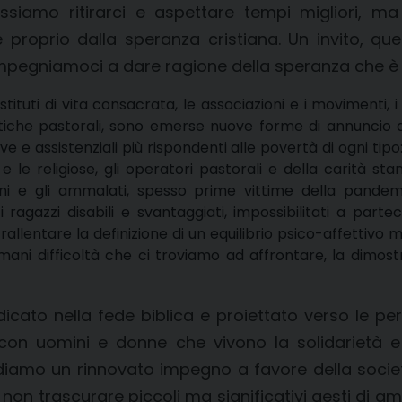
ssiamo ritirarci e aspettare tempi migliori, ma
roprio dalla speranza cristiana. Un invito, que
pegniamoci a dare ragione della speranza che è in n
 istituti di vita consacrata, le associazioni e i movimenti
fatiche pastorali, sono emerse nuove forme di annuncio 
ve e assistenziali più rispondenti alle povertà di ogni tipo: 
iosi e le religiose, gli operatori pastorali e della carità
ani e gli ammalati, spesso prime vittime della pandemi
ragazzi disabili e svantaggiati, impossibilitati a parteci
allentare la definizione di un equilibrio psico-affettivo m
mani difficoltà che ci troviamo ad affrontare, la dimo
adicato nella fede biblica e proiettato verso le pe
con uomini e donne che vivono la solidarietà e 
ediamo un rinnovato impegno a favore della societ
i non trascurare piccoli ma significativi gesti di 