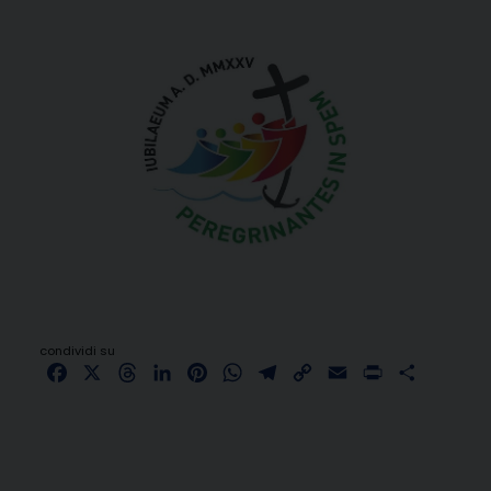
condividi su
Facebook
X
Threads
LinkedIn
Pinterest
WhatsApp
Telegram
Copy
Email
Print
Share
Link