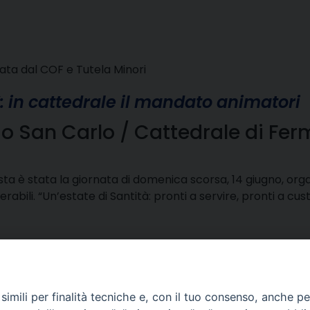
zata dal COF e Tutela Minori
”: in cattedrale il mandato animatori
o San Carlo / Cattedrale di Fe
uesta è stata la giornata di domenica scorsa, 14 giugno, o
rabili. “Un’estate di Santità: pronti a servire, pronti a cus
imili per finalità tecniche e, con il tuo consenso, anche per 