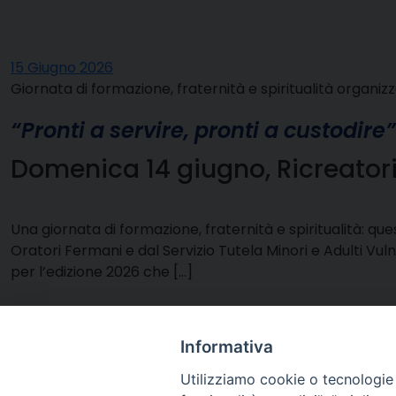
15 Giugno 2026
Giornata di formazione, fraternità e spiritualità organiz
“Pronti a servire, pronti a custodire
Domenica 14 giugno, Ricreatori
Una giornata di formazione, fraternità e spiritualità: q
Oratori Fermani e dal Servizio Tutela Minori e Adulti Vulne
per l’edizione 2026 che […]
Informativa
Utilizziamo cookie o tecnologie s