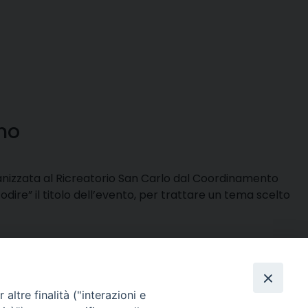
rmo
rganizzata al Ricreatorio San Carlo dal Coordinamento
todire” il titolo dell’evento, per trattare un tema scelto
altre finalità ("interazioni e