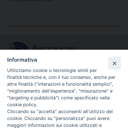
Informativa
Utilizziamo cookie o tecnologie simili per
finalità tecniche e, con il tuo consenso, anche per
CONTATTI
altre finalità ("interazioni e funzionalità semplici",
info@fermodiocesi.it
"miglioramento dell'esperienza", "misurazione" e
pec:
economato.diocesifermo@legalmail.it
"targeting e pubblicità") come specificato nella
cookie policy.
Cliccando su "accetta" acconsenti all'utilizzo dei
SEGUICI SU
cookie. Cliccando su "personalizza" puoi avere
Facebook
Instagram
X
YouTube
Feed
maggiori informazioni sui cookie utilizzati e