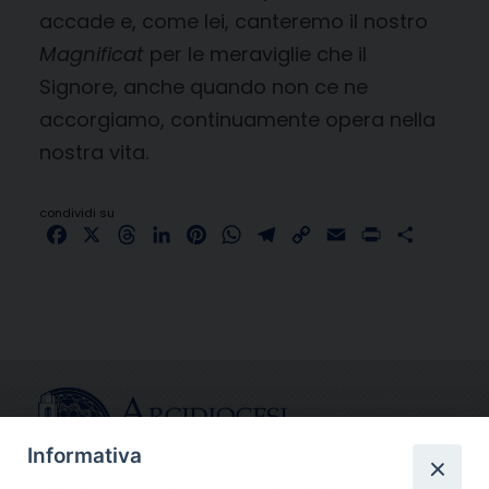
accade e, come lei, canteremo il nostro
Magnificat
per le meraviglie che il
Signore, anche quando non ce ne
accorgiamo, continuamente opera nella
nostra vita.
condividi su
Facebook
X
Threads
LinkedIn
Pinterest
WhatsApp
Telegram
Copy
Email
Print
Share
Link
Informativa