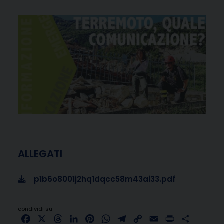
ALLEGATI
p1b6o8001j2hq1dqcc58m43ai33.pdf
condividi su
Facebook
X
Threads
LinkedIn
Pinterest
WhatsApp
Telegram
Copy
Email
Print
Share