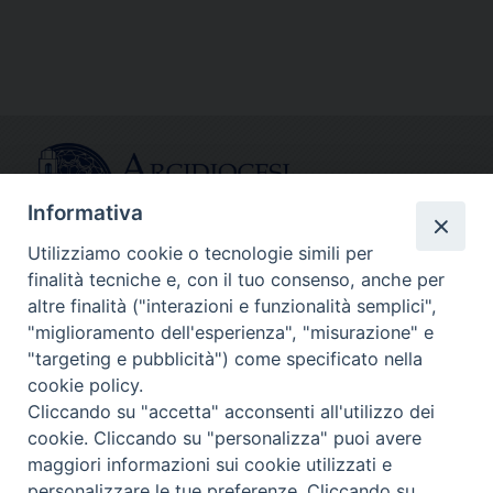
Link
Informativa
Utilizziamo cookie o tecnologie simili per
finalità tecniche e, con il tuo consenso, anche per
CONTATTI
altre finalità ("interazioni e funzionalità semplici",
info@fermodiocesi.it
"miglioramento dell'esperienza", "misurazione" e
pec:
economato.diocesifermo@legalmail.it
"targeting e pubblicità") come specificato nella
cookie policy.
Cliccando su "accetta" acconsenti all'utilizzo dei
SEGUICI SU
cookie. Cliccando su "personalizza" puoi avere
Facebook
Instagram
X
YouTube
Feed
maggiori informazioni sui cookie utilizzati e
personalizzare le tue preferenze. Cliccando su