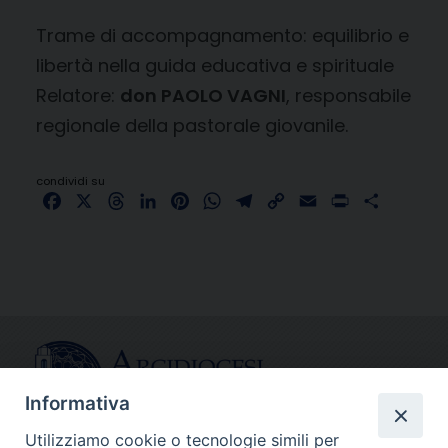
Trame di accompagnamento: equilibrio e
libertà nella guida educativa e spirituale
Relatore:
don PAOLO VAGNI
, responsabile
regionale della pastorale giovanile.
condividi su
Facebook
X
Threads
LinkedIn
Pinterest
WhatsApp
Telegram
Copy
Email
Print
Share
Link
Informativa
Utilizziamo cookie o tecnologie simili per