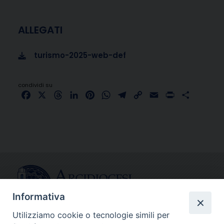
ALLEGATI
turismo-2025-web-def
condividi su
Facebook
X
Threads
LinkedIn
Pinterest
WhatsApp
Telegram
Copy
Email
Print
Share
Link
Informativa
Utilizziamo cookie o tecnologie simili per