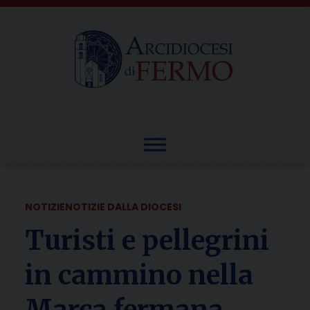
Skip
to
content
NOTIZIE
NOTIZIE DALLA DIOCESI
Turisti e pellegrini
in cammino nella
Marca fermana