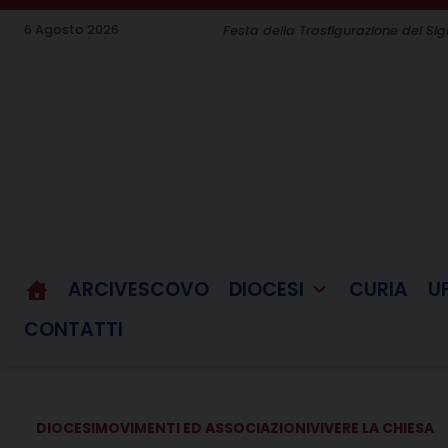
Skip
6 Agosto 2026
Festa della Trasfigurazione del Si
to
content
ARCIVESCOVO
DIOCESI
CURIA
U
CONTATTI
DIOCESI
MOVIMENTI ED ASSOCIAZIONI
VIVERE LA CHIESA