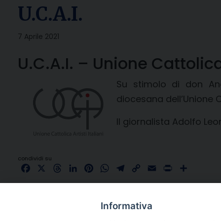
U.C.A.I.
7 Aprile 2021
U.C.A.I. – Unione Cattolica 
Su stimolo di don And
diocesana dell’Unione Cat
Il giornalista Adolfo Leo
condividi su
Facebook
X
Threads
LinkedIn
Pinterest
WhatsApp
Telegram
Copy
Email
Print
Share
Link
Informativa