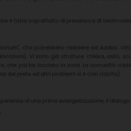
 che è fatta soprattutto di presenza e di testimonia
i donum", che potrebbero risiedere ad Adaba: citt
icazioni). Vi sono già strutture: chiesa, asilo, sc
te, che poi ha lasciato la zona. La comunità crist
a del prete ed altri problemi si è così ridotta).
esperienza di una prima evangelizzazione, il dialo
?