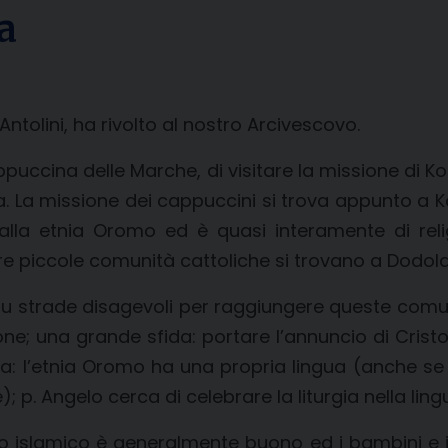
a
ntolini, ha rivolto al nostro Arcivescovo.
puccina delle Marche, di visitare la missione di Ko
 La missione dei cappuccini si trova appunto a Kofa
 alla etnia Oromo ed è quasi interamente di reli
tre piccole comunità cattoliche si trovano a Dodol
strade disagevoli per raggiungere queste comunità 
one; una grande sfida: portare l’annuncio di Crist
ngua: l’etnia Oromo ha una propria lingua (anche se
); p. Angelo cerca di celebrare la liturgia nella lin
ondo islamico è generalmente buono ed i bambini e 