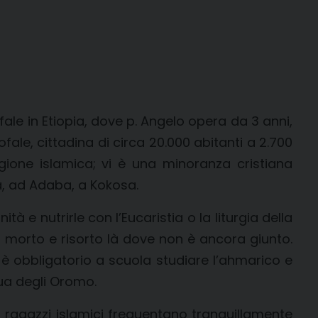
fale in Etiopia, dove p. Angelo opera da 3 anni,
le, cittadina di circa 20.000 abitanti a 2.700
gione islamica; vi è una minoranza cristiana
a, ad Adaba, a Kokosa.
e nutrirle con l’Eucaristia o la liturgia della
o morto e risorto là dove non è ancora giunto.
 è obbligatorio a scuola studiare l’ahmarico e
gua degli Oromo.
i ragazzi islamici frequentano tranquillamente