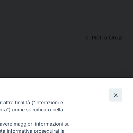
d. Pietro Orazi
altre finalità ("interazioni e
cità") come specificato nella
 avere maggiori informazioni sui
SEGUICI SU
sta informativa proseguirai la