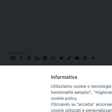
condividi su
Facebook
X
Threads
LinkedIn
Pinterest
WhatsApp
Telegram
Copy
Email
Print
Share
Link
Informativa
Utilizziamo cookie o tecnologie s
funzionalità semplici", "miglior
cookie policy.
Cliccando su "accetta" acconsent
cookie utilizzati e personalizza