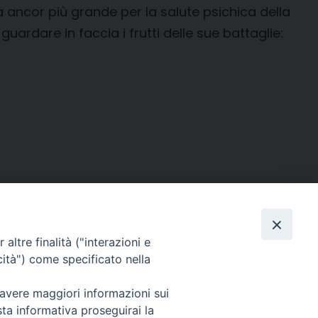
a ancor più grande per la salute psichica della
ardare in faccia i frutti delle sue battaglie:
altre finalità ("interazioni e
cità") come specificato nella
 avere maggiori informazioni sui
SEGUICI SU
sta informativa proseguirai la