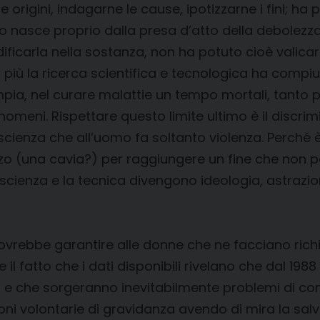
origini, indagarne le cause, ipotizzarne i fini; ha p
so nasce proprio dalla presa d’atto della debolezza, 
ficarla nella sostanza, non ha potuto cioè valicare
 più la ricerca scientifica e tecnologica ha compiuto
mpia, nel curare malattie un tempo mortali, tanto 
fenomeni. Rispettare questo limite ultimo è il disc
ienza che all’uomo fa soltanto violenza. Perché è la
zo (una cavia?) per raggiungere un fine che non p
a scienza e la tecnica divengono ideologia, astrazio
 dovrebbe garantire alle donne che ne facciano richi
e il fatto che i dati disponibili rivelano che dal 19
la, e che sorgeranno inevitabilmente problemi di co
zioni volontarie di gravidanza avendo di mira la sa