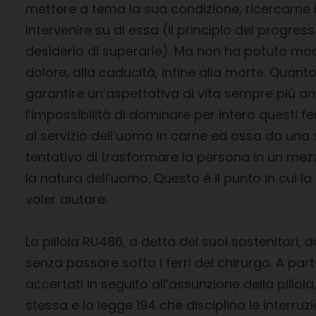
mettere a tema la sua condizione, ricercarne le 
intervenire su di essa (il principio del progres
desiderio di superarle). Ma non ha potuto modi
dolore, alla caducità, infine alla morte. Quanto
garantire un’aspettativa di vita sempre più a
l’impossibilità di dominare per intero questi 
al servizio dell’uomo in carne ed ossa da una sc
tentativo di trasformare la persona in un mez
la natura dell’uomo. Questo è il punto in cui l
voler aiutare.
La pillola RU486, a detta dei suoi sostenitori,
senza passare sotto i ferri del chirurgo. A part
accertati in seguito all’assunzione della pillo
stessa e la legge 194 che disciplina le interru