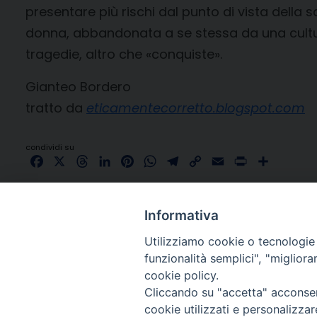
presentare più rischi dal punto di vista della 
donna, abbandonata a se stessa da una cultura 
tragedie, altro che «conquiste».
Gianteo Bordero
tratto da
eticamentecorretto.blogspot.com
condividi su
Facebook
X
Threads
LinkedIn
Pinterest
WhatsApp
Telegram
Copy
Email
Print
Share
Link
Informativa
Utilizziamo cookie o tecnologie s
funzionalità semplici", "miglior
cookie policy.
Cliccando su "accetta" acconsent
cookie utilizzati e personalizza