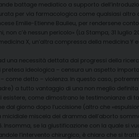
 grande battage mediatico a supporto dell’introduz
rata per via farmacologica come qualsiasi altro di
rancese Emilie-Etienne Baulieu, per rendersene conto
, non c’è nessun pericolo» (La Stampa, 31 luglio 2
edicina X, un’altra compressa della medicina Y e i
ad una necessità dettata dai progressi della ricerc
pretesa ideologica – censura un aspetto important
 – come detto – violenza. In questo caso, potremmo
madre) a tutto vantaggio di una non meglio definita «
i esistere, come dimostrano le testimonianze di ta
 dal giorno dopo l’uccisione (altro che «espulsione
la micidiale miscela del dramma dell’aborto sommat
Insomma, se la giustificazione con la quale si vuole
andole l’intervento chirurgico, è chiaro che si trat