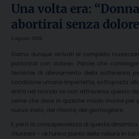
Una volta era: “Donna,
abortirai senza dolor
3 Agosto 2009
Siamo dunque arrivati al completo rovesciame
partorirai con dolore». Parole che conteng
tecniche di alleviamento della sofferenza per
condizione umana imperfetta, sottoposta alla c
entra nel mondo se non attraverso questo dolo
seme che deve in qualche modo morire per port
nuovo inizio, del rifiorire, del germogliare.
E però la consapevolezza di questa dinamica è
Giussani – «è l’unico punto della natura in cui