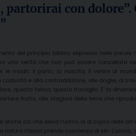
 partorirai con dolore”.
e”
nto del principio biblico espresso nelle parole 
ono una verità che non può essere cancellata 
 le madri: il parto, la nascita, il venire al mo
aducità e alla contraddizione, alle doglie, al trav
re, questa fatica, questo travaglio. E’ la dinami
are frutto, alle stagioni della terra che riprod
 anche ciò che eleva l’uomo al di sopra delle al
 la natura stessa prende coscienza di sé». L’uomo, c