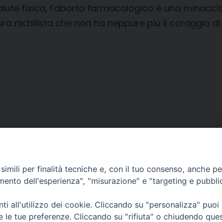
salute fisica, l’aborto farmacologico è una minacci
nichilista che non ha neppure più il coraggio di gu
imili per finalità tecniche e, con il tuo consenso, anche per 
amento dell'esperienza", "misurazione" e "targeting e pubbli
i all'utilizzo dei cookie. Cliccando su "personalizza" puoi
CONTATTI
re le tue preferenze. Cliccando su "rifiuta" o chiudendo que