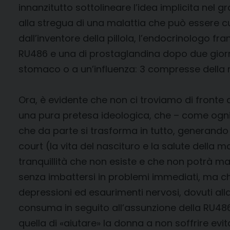
innanzitutto sottolineare l’idea implicita nel
alla stregua di una malattia che può essere cu
dall’inventore della pillola, l’endocrinologo f
RU486 e una di prostaglandina dopo due giorni
stomaco o a un’influenza: 3 compresse della m
Ora, è evidente che non ci troviamo di fronte 
una pura pretesa ideologica, che – come ogni 
che da parte si trasforma in tutto, generando
court (la vita del nascituro e la salute della 
tranquillità che non esiste e che non potrà ma
senza imbattersi in problemi immediati, ma che
depressioni ed esaurimenti nervosi, dovuti al
consuma in seguito all’assunzione della RU486. 
quella di «aiutare» la donna a non soffrire evit