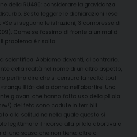
ione della RU486: considerare la gravidanza
sturbo. Basta leggere le dichiarazioni rese
: «Se si seguono le istruzioni, 3 compresse di
009). Come se fossimo di fronte a un mal di
l problema è risolto.
a scientifica. Abbiamo davanti, al contrario,
e della realtà nel nome di un altro aspetto,
 perfino dire che si censura la realtà tout
tranquillità» della donna nell’abortire. Una
nte giovani che hanno fatto uso della pillola
»!) del feto sono cadute in terribili
o alla solitudine nella quale questo si
 legittimare il ricorso alla pillola abortiva è
ta di una scusa che non tiene: oltre a