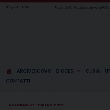
Skip
6 Agosto 2026
Festa della Trasfigurazione del Si
to
content
ARCIVESCOVO
DIOCESI
CURIA
U
CONTATTI
NOTIZIE
NOTIZIE DALLA DIOCESI