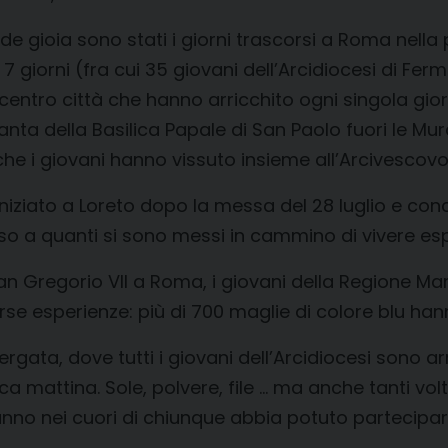
de gioia sono stati i giorni trascorsi a Roma nella 
7 giorni (fra cui 35 giovani dell’Arcidiocesi di Fe
entro città che hanno arricchito ogni singola giorna
nta della Basilica Papale di San Paolo fuori le Mu
i che i giovani hanno vissuto insieme all’Arcivesc
iniziato a Loreto dopo la messa del 28 luglio e conc
so a quanti si sono messi in cammino di vivere es
an Gregorio VII a Roma, i giovani della Regione Marc
se esperienze: più di 700 maglie di colore blu hanno
gata, dove tutti i giovani dell’Arcidiocesi sono arri
mattina. Sole, polvere, file … ma anche tanti volti,
nno nei cuori di chiunque abbia potuto partecipar