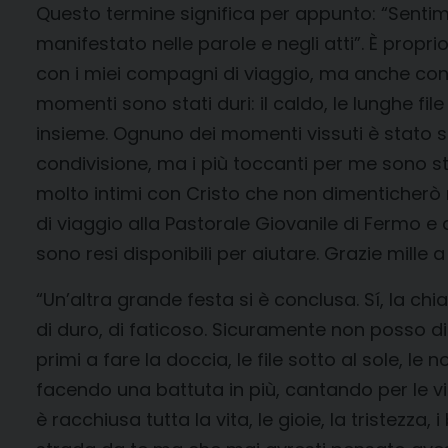
Questo termine significa per appunto: “Senti
manifestato nelle parole e negli atti”. È propri
con i miei compagni di viaggio, ma anche con u
momenti sono stati duri: il caldo, le lunghe fil
insieme. Ognuno dei momenti vissuti è stato sp
condivisione, ma i più toccanti per me sono st
molto intimi con Cristo che non dimenticherò m
di viaggio alla Pastorale Giovanile di Fermo e 
sono resi disponibili per aiutare. Grazie mille a 
“Un’altra grande festa si è conclusa. Sí, la c
di duro, di faticoso. Sicuramente non posso d
primi a fare la doccia, le file sotto al sole, l
facendo una battuta in più, cantando per le vi
è racchiusa tutta la vita, le gioie, la tristezza