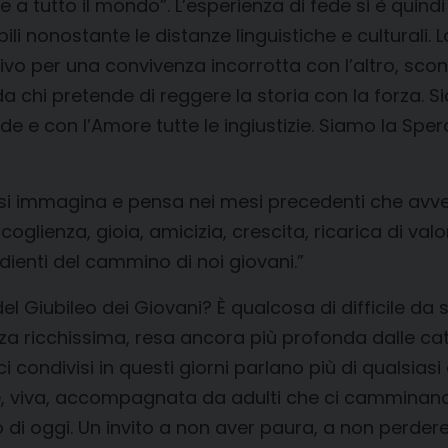
 e a tutto il mondo”. L’esperienza di fede si è quindi
isibili nonostante le distanze linguistiche e cultura
vo per una convivenza incorrotta con l’altro, scono
da chi pretende di reggere la storia con la forza.
e con l’Amore tutte le ingiustizie. Siamo la Speran
e si immagina e pensa nei mesi precedenti che avv
oglienza, gioia, amicizia, crescita, ricarica di val
dienti del cammino di noi giovani.”
 Giubileo dei Giovani? È qualcosa di difficile da s
ienza ricchissima, resa ancora più profonda dalle ca
racci condivisi in questi giorni parlano più di quals
e, viva, accompagnata da adulti che ci camminan
di oggi. Un invito a non aver paura, a non perder