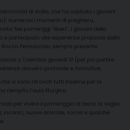
parrocchia di Acilia, che ha ospitato i giovani
rmo); numerosi i momenti di preghiera,
ta. Nei pomeriggi “liberi”, i giovani della
ra e partecipato alle esperienze proposte dalla
ovo Rocco Pennacchio, sempre presente.
lusosi a Tolentino giovedì 31 (per poi partire
perienze davvero profonde e formative.
he si sono ritrovati tutti insieme per la
 riempito l’aula liturgica.
vati per vivere il pomeriggio di festa, la veglia
 incontri, nuove amicizie, sorrisi e qualche
e.