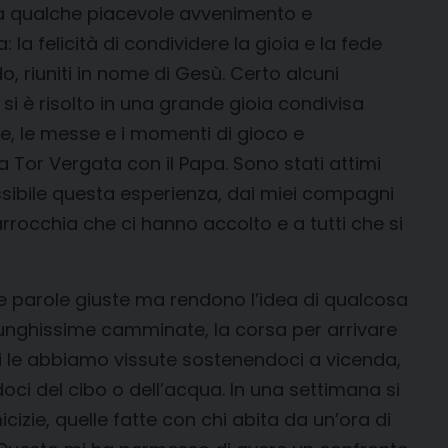
 da qualche piacevole avvenimento e
la felicità di condividere la gioia e la fede
, riuniti in nome di Gesù. Certo alcuni
 si è risolto in una grande gioia condivisa
te, le messe e i momenti di gioco e
a Tor Vergata con il Papa. Sono stati attimi
ossibile questa esperienza, dai miei compagni
arrocchia che ci hanno accolto e a tutti che si
te parole giuste ma rendono l’idea di qualcosa
lunghissime camminate, la corsa per arrivare
conti le abbiamo vissute sostenendoci a vicenda,
oci del cibo o dell’acqua. In una settimana si
icizie, quelle fatte con chi abita da un’ora di