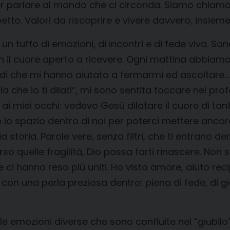
r parlare al mondo che ci circonda. Siamo chiamati
spetto. Valori da riscoprire e vivere davvero, insieme
i un tuffo di emozioni, di incontri e di fede viva. 
l cuore aperto a ricevere. Ogni mattina abbiamo in
 che mi hanno aiutato a fermarmi ed ascoltare… Un
ia che io ti dilati”, mi sono sentita toccare nel prof
ai miei occhi: vedevo Gesù dilatare il cuore di tanti
o lo spazio dentro di noi per poterci mettere anc
storia. Parole vere, senza filtri, che ti entrano dentr
so quelle fragilità, Dio possa farti rinascere. Non
e ci hanno reso più uniti. Ho visto amore, aiuto rec
on una perla preziosa dentro: piena di fede, di gioia
 emozioni diverse che sono confluite nel “giubilo” 