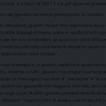
one, è a Seul nel 2027. E c’è già qualche giovane 
oni dei giovani che hanno partecipato al Giubileo:
anto entusiasti, quanto incerti. Non sapevamo dov
bile. Bagagli in mano, zaino in spalla pronti a par
 per terra e condividere gli spazi con altre 300 pe
 stati accolti calorosamente e abbiamo avuto la p
dalla stessa cosa: la fede.”
 non è semplice, in quanto aspettarsi qualcosa da
reto, insieme a tutti i giovani marchigiani parteci
do di interrogarci sui temi di “delusione” e “illus
a pastorale giovanile marchigiana. Martedì, alla mes
 negli occhi di tutti i giovani presenti arrivati da 
e abbiamo “l’opportunità di essere una forza che p