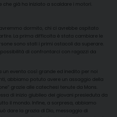
che già ha iniziato a scaldare i motori.
e avremmo dormito, chi ci avrebbe ospitato
tire. La prima difficolta è stata cambiare le
rsone sono stati i primi ostacoli da superare.
ossibilità di confrontarci con ragazzi da
 un evento così grande ed inedito per noi
panti, abbiamo potuto avere un assaggio della
ione” grazie alle catechesi tenute da Mons.
sa di inizio giubileo dei giovani presieduta da
tutto il mondo. Infine, a sorpresa, abbiamo
uò dare la grazia di Dio, messaggio di