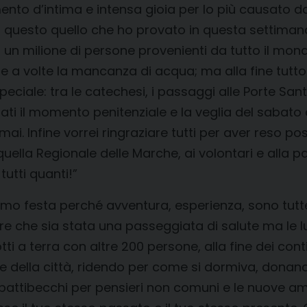
mento d’intima e intensa gioia per lo più causato
o questo quello che ho provato in questa settimana: 
n milione di persone provenienti da tutto il mondo
e e a volte la mancanza di acqua; ma alla fine tutto
eciale: tra le catechesi, i passaggi alle Porte San
ati il momento penitenziale e la veglia del sabato 
ai. Infine vorrei ringraziare tutti per aver reso p
quella Regionale delle Marche, ai volontari e alla p
tutti quanti!”
hiamo festa perché avventura, esperienza, sono tut
ire che sia stata una passeggiata di salute ma le 
e notti a terra con altre 200 persone, alla fine dei 
e della città, ridendo per come si dormiva, donand
, i battibecchi per pensieri non comuni e le nuove am