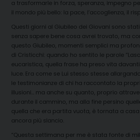
a trasformarle in forza, speranza, impegno pe
il mondo più bello: la pace, l’accoglienza, il ri
Questi giorni al Giubileo dei Giovani sono stat
senza sapere bene cosa avrei trovato, ma con i
questo Giubileo, momenti semplici ma profondi
di Cristicchi: quando ho sentito le parole “Lasc
eucaristica, quella frase ha preso vita davanti 
luce. Era come se Lui stesso stesse allargand
le testimonianze di chi ha raccontato la propria 
illusioni… ma anche su quanto, proprio attraver
durante il cammino, ma alla fine persino quell
quella che era partita vuota, è tornata a casa c
ancora più slancio.
“Questa settimana per me è stata fonte di mille