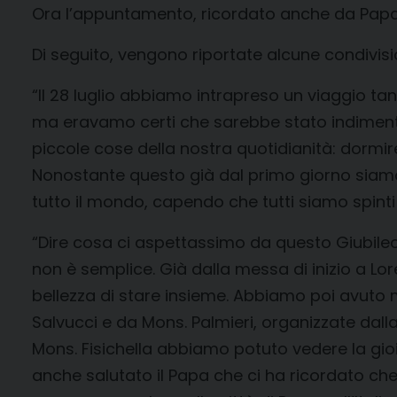
Ora l’appuntamento, ricordato anche da Papa Le
Di seguito, vengono riportate alcune condivisi
“Il 28 luglio abbiamo intrapreso un viaggio t
ma eravamo certi che sarebbe stato indimentica
piccole cose della nostra quotidianità: dormire
Nonostante questo già dal primo giorno siamo
tutto il mondo, capendo che tutti siamo spinti 
“Dire cosa ci aspettassimo da questo Giubileo
non è semplice. Già dalla messa di inizio a Lo
bellezza di stare insieme. Abbiamo poi avuto mo
Salvucci e da Mons. Palmieri, organizzate dall
Mons. Fisichella abbiamo potuto vedere la gioia
anche salutato il Papa che ci ha ricordato ch