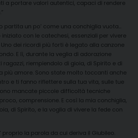
 a portare valori autentici, capaci di rendere
.”
Sono partita un po’ come una conchiglia vuota…
iziato con le catechesi, essenziali per vivere
o dei ricordi più forti è legato alla canzone
ondo. E lì, durante la veglia di adorazione
 ragazzi, riempiendolo di gioia, di Spirito e di
ora più amore. Sono state molto toccanti anche
o e ti fanno riflettere sulla tua vita, sulle tue
 sono mancate piccole difficoltà tecniche
iproco, comprensione. E così la mia conchiglia,
, di Spirito, e la voglia di vivere la fede con
proprio la parola da cui deriva il Giubileo.