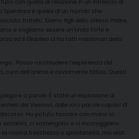
 fusa con quella di relazione in un intreccio di
li. La Speranza è quella di un mondo che
sciuto fratello. Siamo figli dello stesso Padre,
 Siamo e vogliamo essere un’onda forte e
za ed il Giubileo ci ha fatti missionari della
enga… Posso racchiudere l’esperienza del
ori, cura dell’anima e ovviamente fatica. Questi
piegare a parole. È stata un’esplosione di
techesi dei Vescovi, dalle loro parole capaci di
iasi discorso. Ho potuto toccare con mano la
o accanto, ci sostengono e ci incoraggiano
e la nostra freschezza e spontaneità, ma anzi