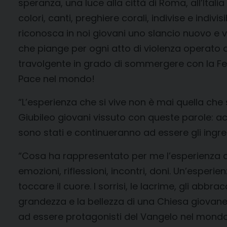
speranza, una luce alla città di Roma, all’Italia
colori, canti, preghiere corali, indivise e indiv
riconosca in noi giovani uno slancio nuovo e vi
che piange per ogni atto di violenza operato 
travolgente in grado di sommergere con la Fede 
Pace nel mondo!
“L’esperienza che si vive non è mai quella ch
Giubileo giovani vissuto con queste parole: acc
sono stati e continueranno ad essere gli ingre
“Cosa ha rappresentato per me l’esperienza del
emozioni, riflessioni, incontri, doni. Un’esper
toccare il cuore. I sorrisi, le lacrime, gli abb
grandezza e la bellezza di una Chiesa giovan
ad essere protagonisti del Vangelo nel mondo 