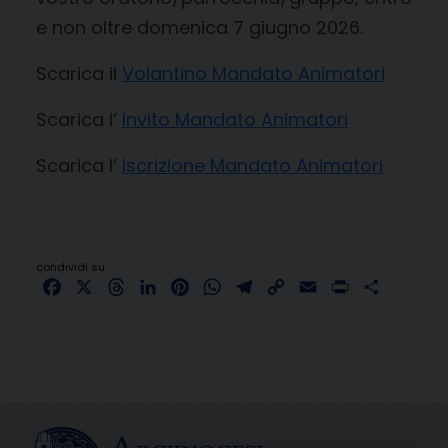
e non oltre domenica 7 giugno 2026.
Scarica il
Volantino Mandato Animatori
Scarica l’
Invito Mandato Animatori
Scarica l’
Iscrizione Mandato Animatori
condividi su
Facebook
X
Threads
LinkedIn
Pinterest
WhatsApp
Telegram
Copy
Email
Print
Share
Link