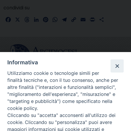
condividi su
Facebook
X
Threads
LinkedIn
Pinterest
WhatsApp
Telegram
Copy
Email
Print
Share
Link
Informativa
Utilizziamo cookie o tecnologie simili per
finalità tecniche e, con il tuo consenso, anche per
CONTATTI
altre finalità ("interazioni e funzionalità semplici",
info@fermodiocesi.it
"miglioramento dell'esperienza", "misurazione" e
pec:
economato.diocesifermo@legalmail.it
"targeting e pubblicità") come specificato nella
cookie policy.
Cliccando su "accetta" acconsenti all'utilizzo dei
SEGUICI SU
cookie. Cliccando su "personalizza" puoi avere
Facebook
Instagram
X
YouTube
Feed
maggiori informazioni sui cookie utilizzati e