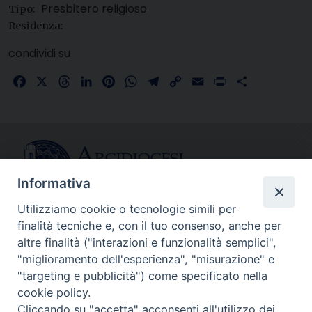
Presbitero religioso
Tipo:
Residenza:
condividi su
Facebook
X
Threads
LinkedIn
Pinterest
WhatsApp
Telegram
Copy
Email
Print
Share
Link
Informativa
Utilizziamo cookie o tecnologie simili per
finalità tecniche e, con il tuo consenso, anche per
CONTATTI
altre finalità ("interazioni e funzionalità semplici",
info@fermodiocesi.it
"miglioramento dell'esperienza", "misurazione" e
pec:
economato.diocesifermo@legalmail.it
"targeting e pubblicità") come specificato nella
cookie policy.
Cliccando su "accetta" acconsenti all'utilizzo dei
SEGUICI SU