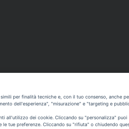
imili per finalità tecniche e, con il tuo consenso, anche per 
CONTATTI
amento dell'esperienza", "misurazione" e "targeting e pubbli
info@fermodiocesi.it
pec:
economato.diocesifermo@legalmail.it
i all'utilizzo dei cookie. Cliccando su "personalizza" puoi
re le tue preferenze. Cliccando su "rifiuta" o chiudendo que