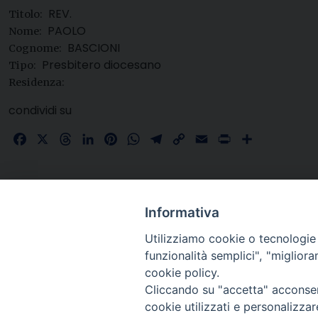
REV.
Titolo:
PAOLO
Nome:
BASCIONI
Cognome:
Presbitero diocesano
Tipo:
Residenza:
condividi su
Facebook
X
Threads
LinkedIn
Pinterest
WhatsApp
Telegram
Copy
Email
Print
Share
Link
Informativa
Utilizziamo cookie o tecnologie s
funzionalità semplici", "miglior
cookie policy.
Cliccando su "accetta" acconsent
cookie utilizzati e personalizza