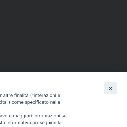
altre finalità ("interazioni e
SEGUICI SU
cità") come specificato nella
Facebook
Instagram
X
YouTube
Feed
 avere maggiori informazioni sui
sta informativa proseguirai la