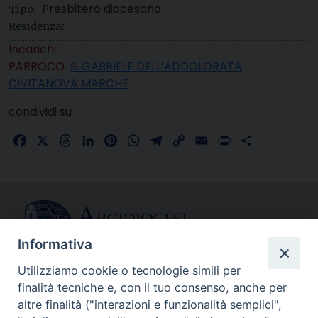
Presbitero diocesano
Tipo:
Residenza:
Incarichi
PARROCO
S. GABRIELE DELL’ADDOLORATA
CIVITANOVA MARCHE
condividi su
Facebook
X
Threads
LinkedIn
Pinterest
WhatsApp
Telegram
Copy
Email
Print
Share
Link
Informativa
Utilizziamo cookie o tecnologie simili per
finalità tecniche e, con il tuo consenso, anche per
CONTATTI
altre finalità ("interazioni e funzionalità semplici",
info@fermodiocesi.it