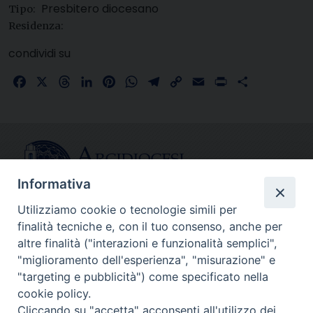
Presbitero diocesano
Tipo:
Residenza:
condividi su
Facebook
X
Threads
LinkedIn
Pinterest
WhatsApp
Telegram
Copy
Email
Print
Share
Link
Informativa
Utilizziamo cookie o tecnologie simili per
finalità tecniche e, con il tuo consenso, anche per
CONTATTI
altre finalità ("interazioni e funzionalità semplici",
info@fermodiocesi.it
"miglioramento dell'esperienza", "misurazione" e
pec:
economato.diocesifermo@legalmail.it
"targeting e pubblicità") come specificato nella
cookie policy.
Cliccando su "accetta" acconsenti all'utilizzo dei
SEGUICI SU