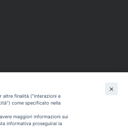
altre finalità ("interazioni e
SEGUICI SU
cità") come specificato nella
Facebook
Instagram
X
YouTube
Feed
 avere maggiori informazioni sui
sta informativa proseguirai la