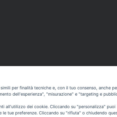
imili per finalità tecniche e, con il tuo consenso, anche per 
CONTATTI
amento dell'esperienza", "misurazione" e "targeting e pubbli
info@fermodiocesi.it
pec:
economato.diocesifermo@legalmail.it
i all'utilizzo dei cookie. Cliccando su "personalizza" puoi
re le tue preferenze. Cliccando su "rifiuta" o chiudendo que