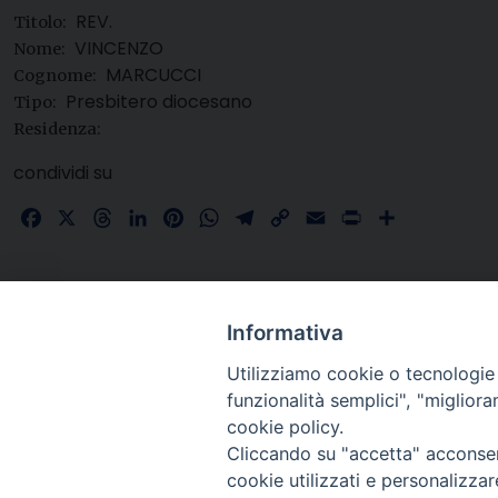
REV.
Titolo:
VINCENZO
Nome:
MARCUCCI
Cognome:
Presbitero diocesano
Tipo:
Residenza:
condividi su
Facebook
X
Threads
LinkedIn
Pinterest
WhatsApp
Telegram
Copy
Email
Print
Share
Link
Informativa
Utilizziamo cookie o tecnologie s
funzionalità semplici", "miglior
cookie policy.
Cliccando su "accetta" acconsent
cookie utilizzati e personalizza