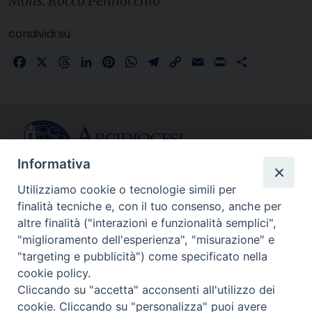
Mons. Rocco Pennacchio
condividi su
Facebook
X
Threads
LinkedIn
Pinterest
WhatsApp
Telegram
Copy
Email
Print
Share
Link
Informativa
Utilizziamo cookie o tecnologie simili per
finalità tecniche e, con il tuo consenso, anche per
CONTATTI
altre finalità ("interazioni e funzionalità semplici",
info@fermodiocesi.it
"miglioramento dell'esperienza", "misurazione" e
pec:
economato.diocesifermo@legalmail.it
"targeting e pubblicità") come specificato nella
cookie policy.
Cliccando su "accetta" acconsenti all'utilizzo dei
SEGUICI SU
cookie. Cliccando su "personalizza" puoi avere