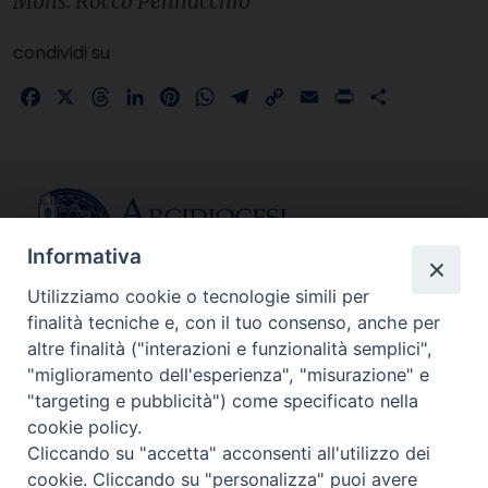
Mons. Rocco Pennacchio
condividi su
Facebook
X
Threads
LinkedIn
Pinterest
WhatsApp
Telegram
Copy
Email
Print
Share
Link
Informativa
Utilizziamo cookie o tecnologie simili per
finalità tecniche e, con il tuo consenso, anche per
CONTATTI
altre finalità ("interazioni e funzionalità semplici",
info@fermodiocesi.it
"miglioramento dell'esperienza", "misurazione" e
pec:
economato.diocesifermo@legalmail.it
"targeting e pubblicità") come specificato nella
cookie policy.
Cliccando su "accetta" acconsenti all'utilizzo dei
SEGUICI SU
cookie. Cliccando su "personalizza" puoi avere