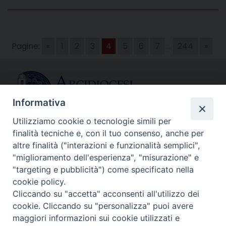
Pagine:
«
1
2
3
4
5
6
7
...
244
»
Informativa
Utilizziamo cookie o tecnologie simili per
finalità tecniche e, con il tuo consenso, anche per
CONTATTI
altre finalità ("interazioni e funzionalità semplici",
info@fermodiocesi.it
"miglioramento dell'esperienza", "misurazione" e
pec:
economato.diocesifermo@legalmail.it
"targeting e pubblicità") come specificato nella
cookie policy.
Cliccando su "accetta" acconsenti all'utilizzo dei
SEGUICI SU
cookie. Cliccando su "personalizza" puoi avere
Facebook
Instagram
X
YouTube
Feed
maggiori informazioni sui cookie utilizzati e