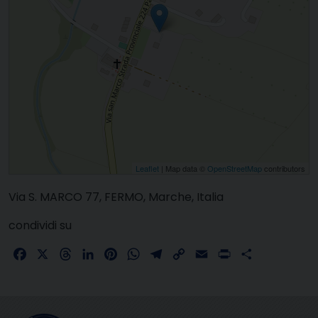
Leaflet
| Map data ©
OpenStreetMap
contributors
Via S. MARCO 77, FERMO, Marche, Italia
condividi su
Facebook
X
Threads
LinkedIn
Pinterest
WhatsApp
Telegram
Copy
Email
Print
Share
Link