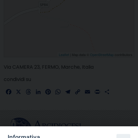
Leaflet
| Map data ©
OpenStreetMap
contributors
Via CAMERA 23, FERMO, Marche, Italia
condividi su
Facebook
X
Threads
LinkedIn
Pinterest
WhatsApp
Telegram
Copy
Email
Print
Share
Link
Informativa