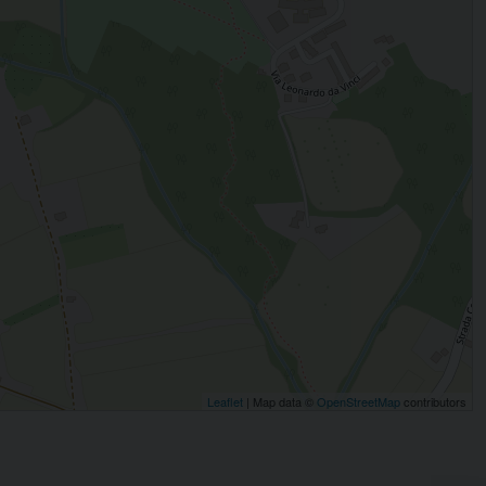
Leaflet
| Map data ©
OpenStreetMap
contributors