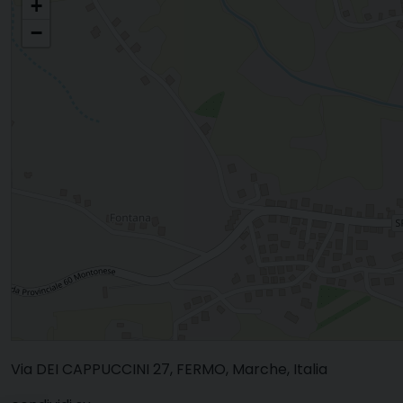
+
−
Via DEI CAPPUCCINI 27, FERMO, Marche, Italia