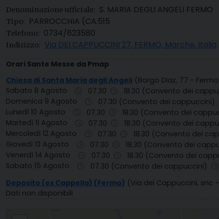
S. MARIA DEGLI ANGELI FERMO
Denominazione ufficiale:
PARROCCHIA (CA.515
Tipo:
0734/623580
Telefono:
Via DEI CAPPUCCINI 27, FERMO, Marche, Italia
Indirizzo:
Orari Sante Messe da Pmap
Chiesa di Santa Maria degli Angeli
(Borgo Diaz, 77 - Fermo
Sabato 8 Agosto
07.30
18.30 (Convento dei cappu
Domenica 9 Agosto
07.30 (Convento dei cappuccini)
Lunedì 10 Agosto
07.30
18.30 (Convento dei cappuc
Martedì 11 Agosto
07.30
18.30 (Convento dei cappu
Mercoledì 12 Agosto
07.30
18.30 (Convento dei cap
Giovedì 13 Agosto
07.30
18.30 (Convento dei cappu
Venerdì 14 Agosto
07.30
18.30 (Convento dei capp
Sabato 15 Agosto
07.30 (Convento dei cappuccini)
Deposito (ex Cappella) (Fermo)
(Via dei Cappuccini, snc 
Dati non disponibili
S. MARIA DEGLI ANGELI FERMO