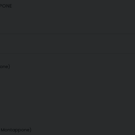
PPONE
pone)
o - Montappone)