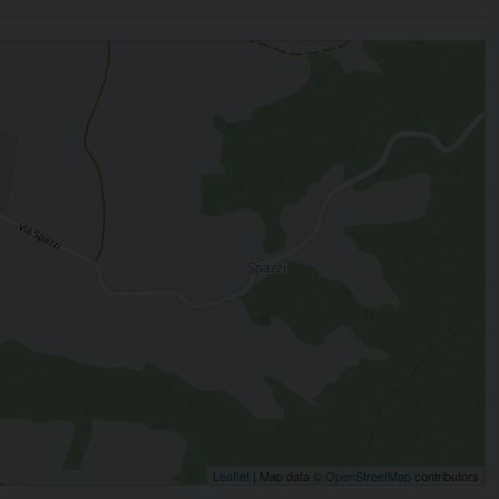
Leaflet
| Map data ©
OpenStreetMap
contributors