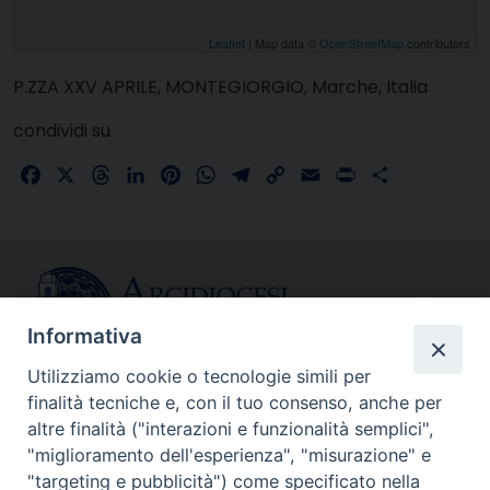
Leaflet
| Map data ©
OpenStreetMap
contributors
P.ZZA XXV APRILE, MONTEGIORGIO, Marche, Italia
condividi su
Facebook
X
Threads
LinkedIn
Pinterest
WhatsApp
Telegram
Copy
Email
Print
Share
Link
Informativa
Utilizziamo cookie o tecnologie simili per
finalità tecniche e, con il tuo consenso, anche per
CONTATTI
altre finalità ("interazioni e funzionalità semplici",
info@fermodiocesi.it
"miglioramento dell'esperienza", "misurazione" e
pec:
economato.diocesifermo@legalmail.it
"targeting e pubblicità") come specificato nella