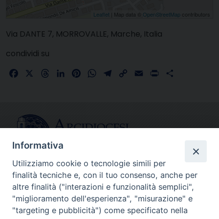
Leaflet
| Map data ©
OpenStreetMap
contributors
Via DANTE 7, MORROVALLE, Marche, Italia
condividi su
Facebook
X
Threads
LinkedIn
Pinterest
WhatsApp
Telegram
Copy
Email
Print
Share
Link
Informativa
Utilizziamo cookie o tecnologie simili per
finalità tecniche e, con il tuo consenso, anche per
CONTATTI
altre finalità ("interazioni e funzionalità semplici",
info@fermodiocesi.it
"miglioramento dell'esperienza", "misurazione" e
pec:
economato.diocesifermo@legalmail.it
"targeting e pubblicità") come specificato nella