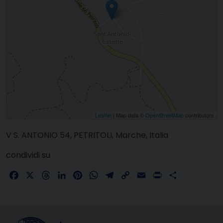
Leaflet
| Map data ©
OpenStreetMap
contributors
V S. ANTONIO 54, PETRITOLI, Marche, Italia
condividi su
Facebook
X
Threads
LinkedIn
Pinterest
WhatsApp
Telegram
Copy
Email
Print
Share
Link