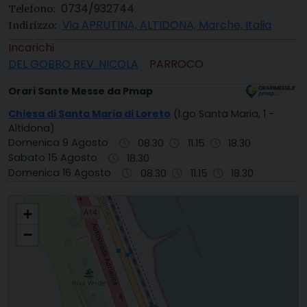
0734/932744
Telefono:
Via APRUTINA, ALTIDONA, Marche, Italia
Indirizzo:
Incarichi
DEL GOBBO REV. NICOLA
PARROCO
Orari Sante Messe da Pmap
Chiesa di Santa Maria di Loreto
(l.go Santa Maria, 1 -
Altidona)
Domenica 9 Agosto
08.30
11.15
18.30
Sabato 15 Agosto
18.30
Domenica 16 Agosto
08.30
11.15
18.30
S. MARIA DI LORETO ALTIDONA MARINA
+
−