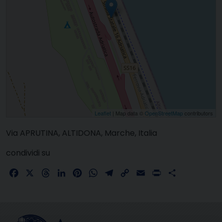
Leaflet
| Map data ©
OpenStreetMap
contributors
Via APRUTINA, ALTIDONA, Marche, Italia
condividi su
Facebook
X
Threads
LinkedIn
Pinterest
WhatsApp
Telegram
Copy
Email
Print
Share
Link