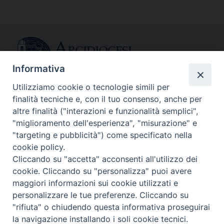
Link
Informativa
Utilizziamo cookie o tecnologie simili per
finalità tecniche e, con il tuo consenso, anche per
CONTATTI
altre finalità ("interazioni e funzionalità semplici",
info@fermodiocesi.it
"miglioramento dell'esperienza", "misurazione" e
pec:
economato.diocesifermo@legalmail.it
"targeting e pubblicità") come specificato nella
cookie policy.
Cliccando su "accetta" acconsenti all'utilizzo dei
SEGUICI SU
cookie. Cliccando su "personalizza" puoi avere
Facebook
Instagram
X
YouTube
Feed
maggiori informazioni sui cookie utilizzati e
personalizzare le tue preferenze. Cliccando su
Copyright © Arcidiocesi di Fermo
"rifiuta" o chiudendo questa informativa proseguirai
la navigazione installando i soli cookie tecnici.