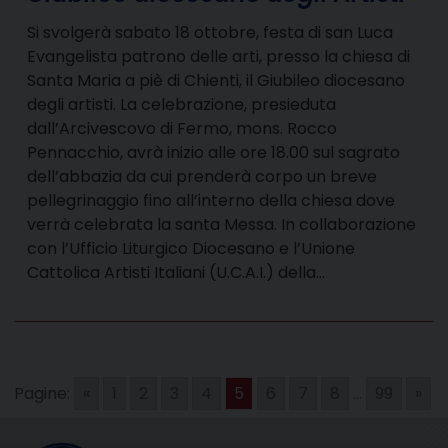
Si svolgerà sabato 18 ottobre, festa di san Luca
Evangelista patrono delle arti, presso la chiesa di
Santa Maria a piè di Chienti, il Giubileo diocesano
degli artisti. La celebrazione, presieduta
dall’Arcivescovo di Fermo, mons. Rocco
Pennacchio, avrà inizio alle ore 18.00 sul sagrato
dell’abbazia da cui prenderà corpo un breve
pellegrinaggio fino all’interno della chiesa dove
verrà celebrata la santa Messa. In collaborazione
con l’Ufficio Liturgico Diocesano e l’Unione
Cattolica Artisti Italiani (U.C.A.I.) della…
Pagine:
«
1
2
3
4
5
6
7
8
...
99
»