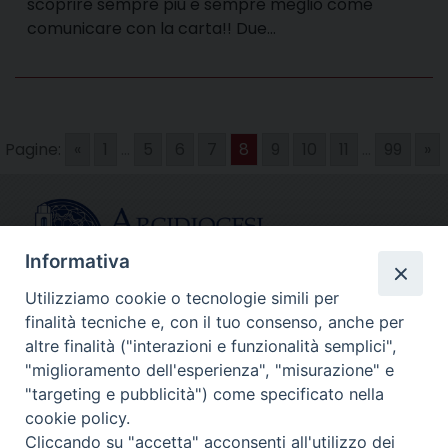
scoprire sempre più e sempre meglio come
comunicare con la carta!! Due…
Pagine:
«
1
...
5
6
7
8
9
10
11
...
99
»
Informativa
Utilizziamo cookie o tecnologie simili per
finalità tecniche e, con il tuo consenso, anche per
CONTATTI
altre finalità ("interazioni e funzionalità semplici",
info@fermodiocesi.it
"miglioramento dell'esperienza", "misurazione" e
pec:
economato.diocesifermo@legalmail.it
"targeting e pubblicità") come specificato nella
cookie policy.
Cliccando su "accetta" acconsenti all'utilizzo dei
SEGUICI SU