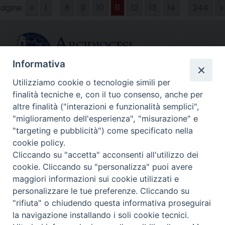
agine:
«
1
...
8
9
10
11
12
13
14
...
244
»
Informativa
Utilizziamo cookie o tecnologie simili per
finalità tecniche e, con il tuo consenso, anche per
CONTATTI
altre finalità ("interazioni e funzionalità semplici",
info@fermodiocesi.it
"miglioramento dell'esperienza", "misurazione" e
pec:
economato.diocesifermo@legalmail.it
"targeting e pubblicità") come specificato nella
cookie policy.
Cliccando su "accetta" acconsenti all'utilizzo dei
SEGUICI SU
cookie. Cliccando su "personalizza" puoi avere
Facebook
Instagram
X
YouTube
Feed
maggiori informazioni sui cookie utilizzati e
personalizzare le tue preferenze. Cliccando su
Copyright © Arcidiocesi di Fermo
"rifiuta" o chiudendo questa informativa proseguirai
la navigazione installando i soli cookie tecnici.